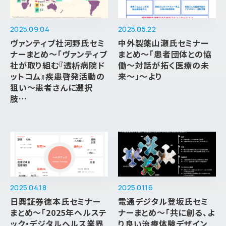
2025.09.04
2025.05.22
ヴァンティブ社河野氏セミ
中外製薬山瀬氏セミナー
ナーまとめ～「ヴァンティブ
まとめ～「患者団体との協
社が取り組む『透析病院ド
働～対話が拓く医療の未
ットコム』疾患啓発活動の
来～」～より
狙い～患者さんに選択
肢…
2025.04.18
2025.01.16
日興証券徳本氏セミナー
電通デジタル登坂氏セミ
まとめ～「2025年ヘルステ
ナーまとめ～「共に創る、よ
ック・デジタルヘルス業界
り良い治療体験デザイン