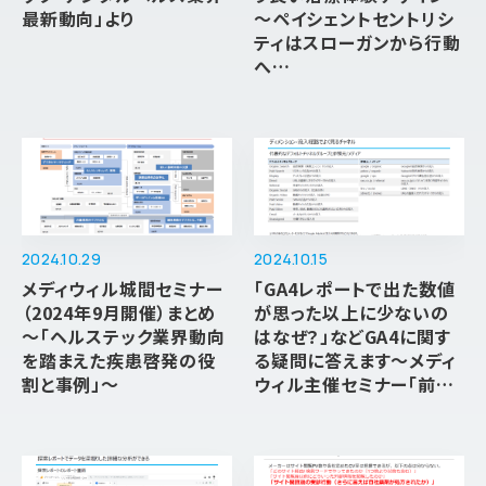
最新動向」より
～ペイシェントセントリシ
ティはスローガンから行動
へ…
2024.10.29
2024.10.15
メディウィル城間セミナー
「GA4レポートで出た数値
（2024年9月開催）まとめ
が思った以上に少ないの
～「ヘルステック業界動向
はなぜ？」などGA4に関す
を踏まえた疾患啓発の役
る疑問に答えます～メディ
割と事例」～
ウィル主催セミナー「前…