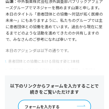
山瀬
：中外製薬株式会社渉外調査部パブリックアフェア
ーズグループでマネジャーを務めます山瀬と申します。
本日のタイトル「患者団体との協働～対話が拓く医療の
未来～」にもありますように、私たちのグループでは主
に患者団体との協働を進めています。過去から現在に至
るまでどのような活動を進めてきたのか共有しますの
で、みなさんのご参考になれば幸いです。
本日のアジェンダは以下の通りです。
患者団体との協働における目指す姿と3本柱
患者団体×CEOダイアログ、抽出した課題への取組み
PHARMONY DAYとPHRMONY ONEのご紹介
以下のリンクからフォームを入力することで
3で示している「PHARMONY（ファーモニー）」という
続きをご覧いただけます
言葉は造語なので、のちほど意味や詳細についてもご説
明します。
フォームを入力する