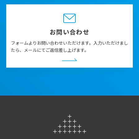
体制を整えていくかを検討した結果、2019年にPatient
Communication Specialist（PCS）というポジション
を設置しました。
お問い合わせ
フォームよりお問い合わせいただけます。入力いただけまし
たら、メールにてご返信差し上げます。
PCS（上図のオレンジ部分）は主な役割として、まず
患
者団体・患者さんとの対話（①）
を行います。その対話
からアンケートなどではなかなか見えない
さまざまな社
会課題を洗い出します（②）
。そして
抽出した社会課題