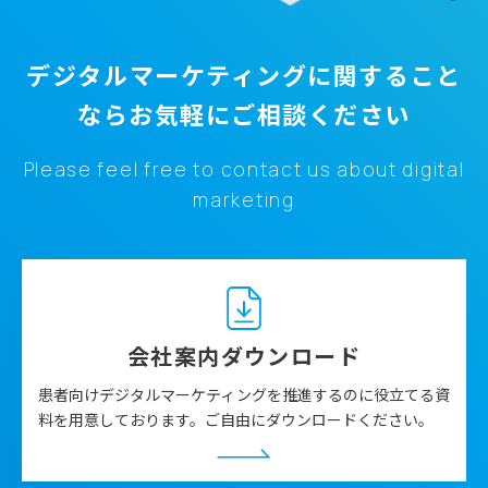
デジタルマーケティングに関すること
なら
お気軽にご相談ください
Please feel free to contact us about digital
この患者中心の価値観のもと、
「一人ひとりが最適な治
marketing
療を選択できる医療」
を目指す姿に掲げ、患者団体と協
働を推進しています。これを支える3本柱はすべて先頭
に「患者さん」という言葉をつけた、
「患者さんにとっ
ての製品価値最大化」、「患者さんのリテラシー向上の
為の疾患啓発」、「患者さんの医療参画のアドボカシー
会社案内ダウンロード
活動支援」
になります。
患者向けデジタルマーケティングを推進するのに役立てる資
そして取組みを進めていく上で基本となるのが、
「相互
料を用意しております。ご自由にダウンロードください。
理解を促進するためのコミュニケーション」
です。どの
ようにコミュニケーションを図るか、どのように社内の