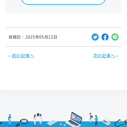
1.患者団体との協働における目指す姿と3本
柱
投稿日：2025年05月22日
中外製薬のミッションステートメント（企業理念）の価
値観（Core Values）は2019年に刷新され、「患者中
«
前の記事へ
次の記事へ
»
心」、「フロンティア精神」、「誠実」の3つになりま
した。
最上位に「患者中心」を据える
ことで会社として
「患者さん一人ひとりの健康と幸せを最優先に考えま
す」と宣言し、社内のいろいろな部署の方々がこの価値
観に沿って行動を開始しました。