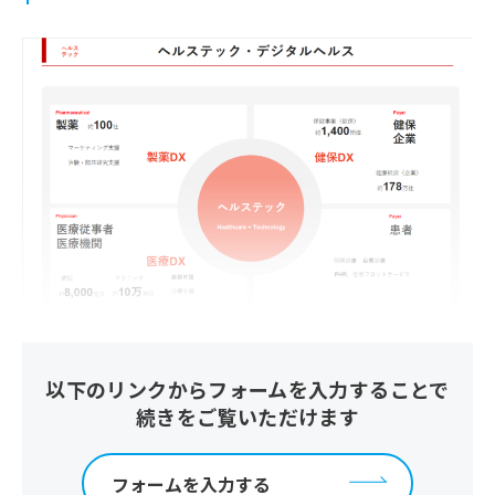
以下のリンクからフォームを入力することで
上図はヘルステック・デジタルヘルスの大きな見取り図
続きをご覧いただけます
です。マーケットを4つのPで分けており、左上がファー
マ（Pharmaceutical、製薬）、左下がフィジシャン
（Physician、医療従事者・医療機関）、右上がぺイヤ
フォームを入力する