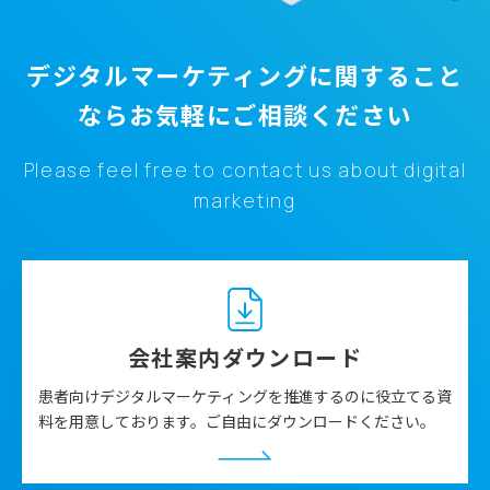
昨年を振り返ると、金融側から見て大きな指標となる株
価はいずれの分野も年初と比べ下がっていて、医師会員
デジタルマーケティングに関すること
サイト（の運営企業）を中心に3〜4割程度の下落となっ
なら
お気軽にご相談ください
ています。
エムスリーは11月ごろに株価が約3割下がり、その後は
Please feel free to contact us about digital
半値戻しのような状況です。11月の決算では、「MR
marketing
君」などで知られる製薬企業向けのマーケティング支援
サービスが2桁程度の減収になっています。Beforeコロ
ナ（新型コロナウイルス感染症）からWithコロナを経
てAfterコロナとなり、市場環境がかなり変化してきた
ことが鮮明になりました。
会社案内ダウンロード
今の時価総額は約1兆円弱ですがバリュエーションが
患者向けデジタルマーケティングを推進するのに役立てる資
PER20～21倍であることを逆算すると、営業利益は一桁
料を用意しております。ご自由にダウンロードください。
半ばから二桁の領域、製薬企業向けのマーケティング支
援は「今年は減収で、来期は少し伸びる」程度の水準を