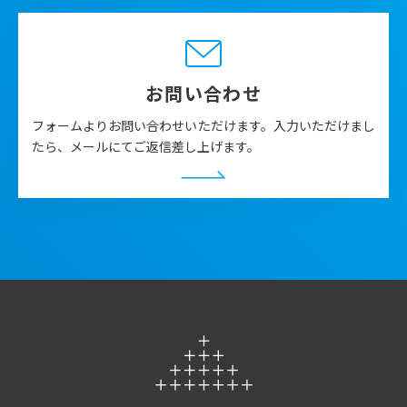
織り込んだ株価になってきています。エムスリーに限ら
ず、色々なヘルステックサービスが20～30%の利益成長
を目指していたBeforeコロナの時期と比べると、状況が
少し変わっていることを確認できた1年でした。
お問い合わせ
一方、同じく上場しているJMDCのような医療データの
フォームよりお問い合わせいただけます。入力いただけまし
マーケットは昨年後半まで下落していました。医療デー
たら、メールにてご返信差し上げます。
タは継続的に市場を拡大していて、規模が100億円以上
を超え産業として育ってきた中、グロース・レート（成
長率）を伸ばす工夫が必要になっています。今後レセプ
トだけでなく電子カルテや睡眠、検査値など個別のデー
タの市場が広がってくると見方は変わりますが、医療デ
ータ企業の時価総額は徐々に成長率が落ち着くシナリオ
を織り込んでいるようにみえます。
2024年のヘルステック・デジタルヘルス 振