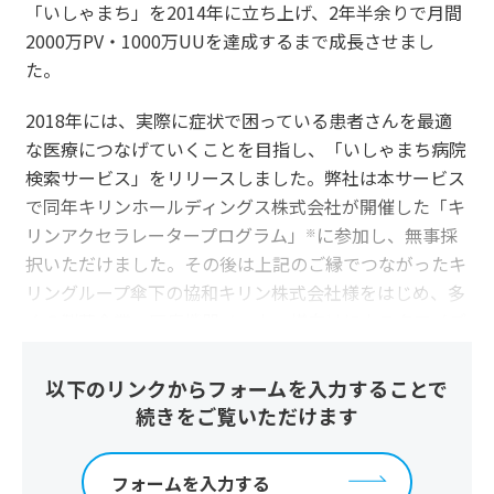
「いしゃまち」を2014年に立ち上げ、2年半余りで月間
2000万PV・1000万UUを達成するまで成長させまし
た。
2018年には、実際に症状で困っている患者さんを最適
な医療につなげていくことを目指し、「いしゃまち病院
検索サービス」をリリースしました。弊社は本サービス
で同年キリンホールディングス株式会社が開催した「キ
リンアクセラレータープログラム」
に参加し、無事採
※
択いただけました。その後は上記のご縁でつながったキ
リングループ傘下の協和キリン株式会社様をはじめ、多
くの製薬企業・医療機器メーカー様向けにカスタマイズ
した「いしゃまち病院検索サービス」を提供するに至っ
ています。それから、後ほど詳しくご紹介しますが、
以下のリンクからフォームを入力することで
2022年には東京都のオープンデータを活用した発熱外
続きをご覧いただけます
来の病院検索サービスをリリースしています。
フォームを入力する
※キリンホールディングス株式会社による共創支援のもと、選出され