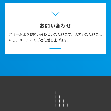
要視しています。
お問い合わせ
フォームよりお問い合わせいただけます。入力いただけまし
たら、メールにてご返信差し上げます。
潜在的な患者さんが疾患を認知し、行動変容し、病院を
受診するまでの多くの段階で、離脱・漏れが生じます。
その部分をどう補完していくかが、それぞれのフェーズ
でポイントになります。疾患認知をするための集客とい
う観点や、集客後に疾患啓発サイトに辿り着いた患者さ