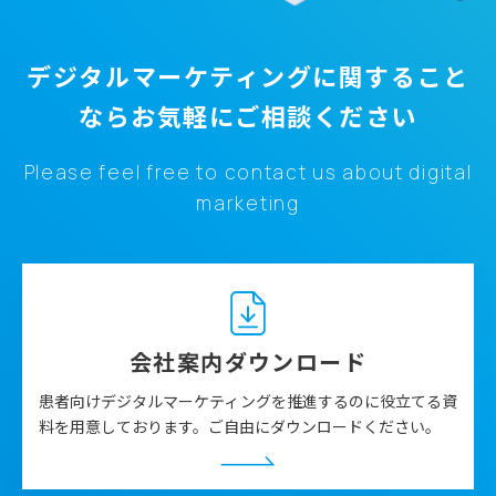
特にメディウィルではペイシェントジャーニーに添った
ソリューションということで、疾患認知の支援や、疾患
デジタルマーケティングに関すること
啓発サイトを通じた受診への行動変容、「もしかしたら
なら
お気軽にご相談ください
この疾患かもしれない」と感じた潜在的な患者さんを適
切な病院受診につなげていく病院検索サービス、最終的
Please feel free to contact us about digital
には疾患ごとの専門医に受診していただくという流れを
ワンストップで提供しています。
marketing
「いしゃまち病院検索サービス」の活用事
例
会社案内ダウンロード
患者向けデジタルマーケティングを推進するのに役立てる資
今回のテーマである「ペイシェントジャーニーに添った
料を用意しております。ご自由にダウンロードください。
『いしゃまち病院検索サービス』の活用事例」を紹介し
ます。インターネット上のペイシェントジャーニーを考
える際に、前提として以下の図のような設計をかなり重