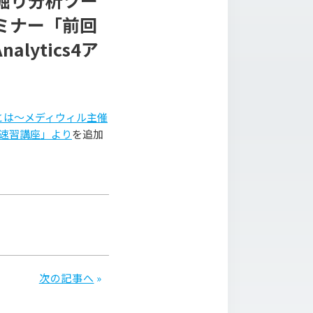
掘り分析ツー
ミナー「前回
lytics4ア
とは～メディウィル主催
解析速習講座」より
を追加
次の記事へ
»